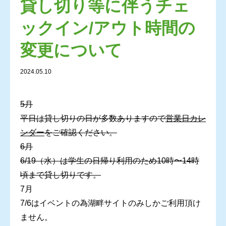
貸し切り等に伴うチェ
ックイン/アウト時間の
変更について
2024.05.10
5月
平日は貸し切りの日が多数ありますので
営業日カレ
ンダー
をご確認ください。
6月
6/19（水）は学生の日帰り利用のため10時〜14時
頃まで貸し切りです。
7月
7/6はイベントの為湖畔サイトのみしかご利用頂け
ません。