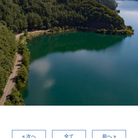
« 次へ
全て
前へ »